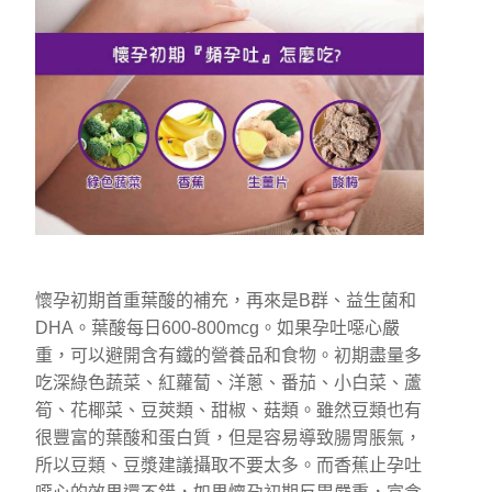
懷孕初期首重葉酸的補充，再來是B群、益生菌和
DHA。葉酸每日600-800mcg。如果孕吐噁心嚴
重，可以避開含有鐵的營養品和食物。初期盡量多
吃深綠色蔬菜、紅蘿蔔、洋蔥、番茄、小白菜、蘆
筍、花椰菜、豆莢類、甜椒、菇類。雖然豆類也有
很豐富的葉酸和蛋白質，但是容易導致腸胃脹氣，
所以豆類、豆漿建議攝取不要太多。而香蕉止孕吐