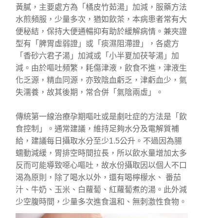
黃膩，主要處方為「橘皮竹茹湯」加減，服藥方法
水煎頻服，少量多次，猶如飲茶，本病患者常有大
便秘結，保持大便通暢抑有助於緩解病情。兼夾證
型有「脾胃虛弱證」或「痰濕阻滯證」，各處方
「香砂六君子湯」加減或「小半夏加茯苓湯」加
減。由於嘔吐頻繁，耗傷津液，飲食不進，津液生
化乏源，精血同源，亦致陰血虧乏，津虧血少，氣
失濡養，故其後期，常合併「氣陰兩虛」。
傳統第一線治療孕期嘔吐或是劇吐症的方法是「飲
食控制」。通常建議，維持足夠水分及電解質補
給，建議每日攝取水分至少1.5公升。不過因為腸
蠕動減緩，胃排空時間拉長，所以飲水量增加太多
反而可能導致噁心嘔吐，故水份攝取因以個人不口
渴為原則，除了喝水以外，還有喝檸檬水、 番茄
汁、牛奶、玉米、白蘿蔔、紅蘿蔔煮的湯。此外減
少空腹時間，少量多次進食溫和、無刺激性食物。