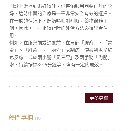
門診上常遇到娠妊嘔吐，但害怕服用西藥止吐的孕
婦，這時中醫的治療是一種非常安全有效的選擇。
在一般的情況下，妊娠嘔吐劇烈時，藥物很難下
咽，因此，一些止嘔止吐的外治方法必須配合運
用。
例如，在服藥前或進餐前，在背部「脾俞」、「胃
俞」、「肝俞」、「膽俞」處刮痧，使被刮處呈紅
色反應，或於兩小腿「足三里」及兩手腕「內關」
處，持續按揉3～5分鐘等，均有一定的療效。
更多專欄
熱門專欄
H
OT