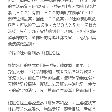
但是，如果是嚴重且持續的噁心嘔吐常會影響孕婦
的生活品質。研究指出，孕婦孕吐與人類絨毛膜激
素（ＨＣＧ）有關，ＨＣＧ的濃度在懷孕10～12
週時達到最高，因此ＨＣＧ愈高，孕吐的情形就愈
嚴重。所以懷孕12週後，大部分人的孕吐情況就會
減緩，只有少部分會持續到七、八個月。但必須提
醒孕婦的是，並非所的有嘔吐都是害喜，必須和其
他疾病做鑑別。
孕婦孕吐中醫稱為「妊娠惡阻」
妊娠惡阻的根本原因是孕婦身體虛弱，血氣不足，
腎氣又弱，平時精神緊繃，或者是嗜食冰冷飲料、
寒涼水果，而傷了脾胃的陽氣，使脾胃功能虛弱。
素體脾胃虛弱時，衝脈之氣及肝氣橫逆犯胃，使食
入的飲食物消化不良，進而產生痰涎上逆而嘔吐。
妊娠惡阻主要證型為「肝胃不和證」，主要症狀有
吐出黃苦水或酸水，胸滿脅脹，頭暈目眩，舌紅苔