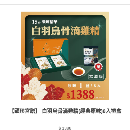
【頤珍宮膳】 白羽烏骨滴雞精(經典原味)8入禮盒
$ 1388