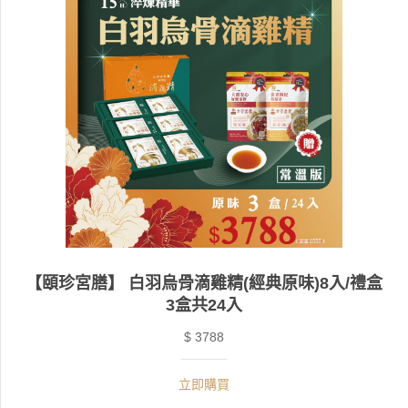
【頤珍宮膳】 白羽烏骨滴雞精(經典原味)8入/禮盒
3盒共24入
$ 3788
立即購買