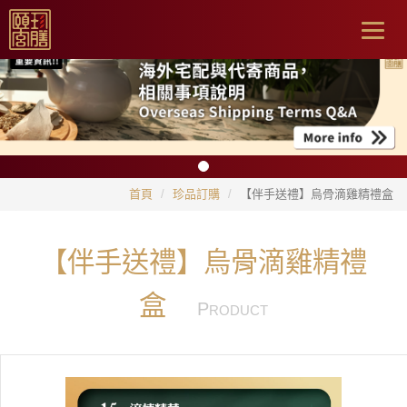
Togg
navig
首頁
珍品訂購
【伴手送禮】烏骨滴雞精禮盒
【伴手送禮】烏骨滴雞精禮
盒
P
RODUCT