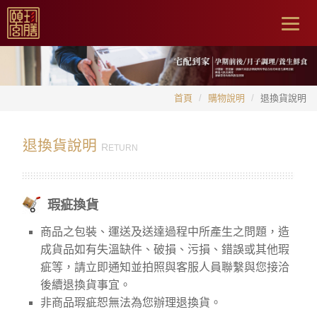
Togg
navig
首頁
購物說明
退換貨說明
退換貨說明
R
ETURN
瑕疵換貨
商品之包裝、運送及送達過程中所產生之問題，造
成貨品如有失溫缺件、破損、污損、錯誤或其他瑕
疵等，請立即通知並拍照與客服人員聯繫與您接洽
後續退換貨事宜。
非商品瑕疵恕無法為您辦理退換貨。