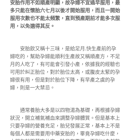
安胎作用不如順產明顯，故孕婦不宜過早服用，最
多只能在懷胎六七月以後才開始服用，而且一開始
服用次數也不能太頻繁，直到預產期前才能多次服
用，以免適得其反。
安胎飲又稱十三味，是給足月.快生產前的孕
婦吃的，幫助孕婦能順利生產故又稱順產方，不足
月的人吃了，有可能會引發小產，依據我的經驗也
可用於糾正胎位，對於胎位太高，或腹皮太緊的孕
婦很有用，但是對於胎位下降，有早產之虞的孕
婦，則是一大禁忌。
通常養胎大多是以四物湯為基礎，再根據孕婦
狀況，開立補氣補血來調整孕婦體質。但是基本上
只要孕婦的營養充足，胎兒發展正常，基本上不是
每個人都是需要用中藥安胎的，畢竟孕婦吃什麼，