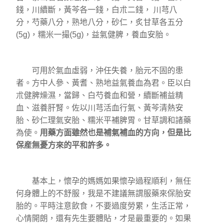
錢，川續斷，黃芩各一錢，白朮二錢， 川芎八
分，芍藥八分，熟地八分，砂仁，炙甘草各五分
(5g)，糯米一撮(5g)，益氣健脾，養血安胎。
可用於氣血虛弱，沖任失養，胎元不固的患
者。方中人參、黃耆、熟地益氣養血為君。臣以白
朮健脾燥濕，當歸、白芍養血和營，續斷補益精
血、滋養肝腎。佐以川芎活血行氣、黃芩清熱安
胎、砂仁理氣安胎、糯米平補脾胃。甘草調和諸藥
為使。
用藥方面雖然也是補氣補血的方向，但是比
保産無憂方來的平和許多。
基本上，懷孕的媽媽如果懷孕過程順利，無任
何身體上的不舒服，我是不建議無謂服藥來保胎安
胎的。平時注意飲食，不要過度勞累，生活正常，
心情開朗，還有先生要體貼，才是最重要的。如果