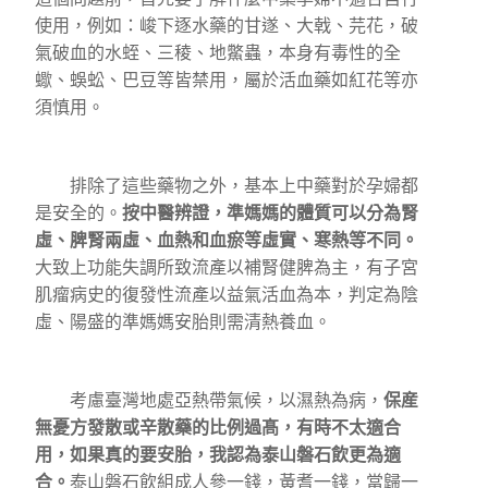
使用，例如：峻下逐水藥的甘遂、大戟、芫花，破
氣破血的水蛭、三稜、地鱉蟲，本身有毒性的全
蠍、蜈蚣、巴豆等皆禁用，屬於活血藥如紅花等亦
須慎用。
排除了這些藥物之外，基本上中藥對於孕婦都
是安全的。
按中醫辨證，準媽媽的體質可以分為腎
虛、脾腎兩虛、血熱和血瘀等虛實、寒熱等不同。
大致上功能失調所致流產以補腎健脾為主，有子宮
肌瘤病史的復發性流產以益氣活血為本，判定為陰
虛、陽盛的準媽媽安胎則需清熱養血。
考慮臺灣地處亞熱帶氣候，以濕熱為病，
保産
無憂方發散或辛散藥的比例過髙，有時不太適合
用，如果真的要安胎，我認為泰山磐石飲更為適
合。
泰山磐石飲組成人參一錢，黃耆一錢，當歸一