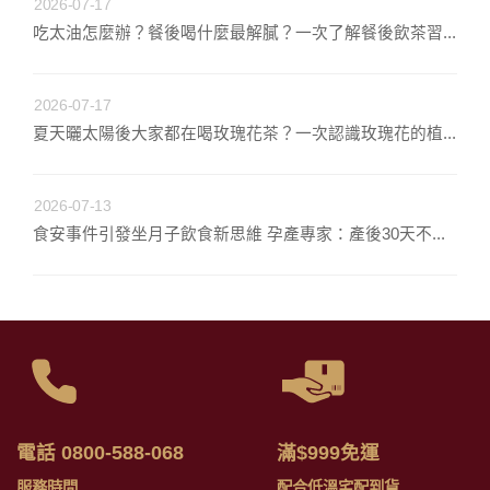
2026-07-17
吃太油怎麼辦？餐後喝什麼最解膩？一次了解餐後飲茶習...
2026-07-17
夏天曬太陽後大家都在喝玫瑰花茶？一次認識玫瑰花的植...
2026-07-13
食安事件引發坐月子飲食新思維 孕產專家：產後30天不...
電話 0800-588-068
滿$999免運
服務時間
配合低溫宅配到貨