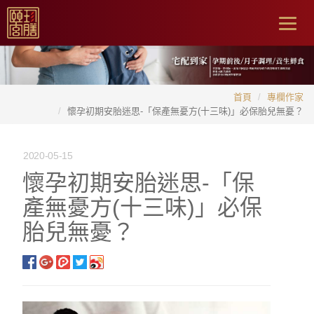
Togg
navig
首頁
專欄作家
懷孕初期安胎迷思-「保產無憂方(十三味)」必保胎兒無憂？
2020-05-15
懷孕初期安胎迷思-「保
產無憂方(十三味)」必保
胎兒無憂？