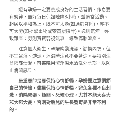
還有孕婦一定要養成良好的生活習慣，作息要
有規律，最好每日保證睡夠8小時，並適當活動。
起居以平和為上，既不可太逸(如過於貪睡)，亦不
可太勞(如提掣重物或攀高履險等)。逸則氣滯，導
致難產；勞則寶寶弱視氣衰，導致傷胎流產。
注意個人衛生，孕婦應勤洗澡、勤換內衣，但
不宜盆浴、游泳，沐浴時注意不要著涼。要特別注
意陰部清潔，可每晚用潔淨溫水清洗外陰部，以防
止病菌感染。
最重要的是要
保持心情舒暢，孕婦要注意調節
自己的情緒，儘量保持心情舒暢，避免各種不良刺
激，消除緊張、煩悶、恐懼心理，尤其不能大喜大
悲大怒大憂，否則對胎兒的生長發育是非常不利
的
。