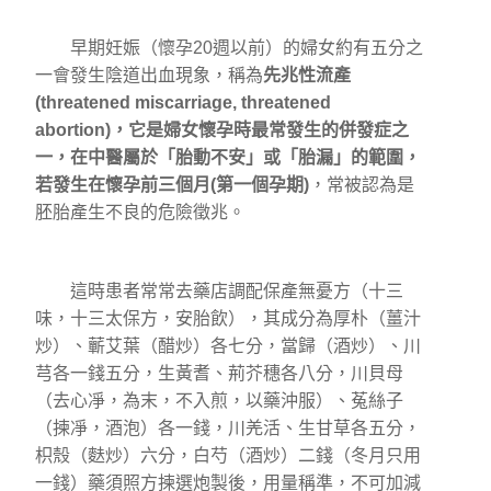
早期妊娠（懷孕20週以前）的婦女約有五分之
一會發生陰道出血現象，稱為
先兆性流產
(threatened miscarriage, threatened
abortion)，它是婦女懷孕時最常發生的併發症之
一，在中醫屬於「胎動不安」或「胎漏」的範圍，
若發生在懷孕前三個月(第一個孕期)
，常被認為是
胚胎產生不良的危險徵兆。
這時患者常常去藥店調配保產無憂方（十三
味，十三太保方，安胎飲），其成分為厚朴（薑汁
炒）、蘄艾葉（醋炒）各七分，當歸（酒炒）、川
芎各一錢五分，生黃耆、荊芥穗各八分，川貝母
（去心凈，為末，不入煎，以藥沖服）、菟絲子
（揀凈，酒泡）各一錢，川羌活、生甘草各五分，
枳殼（麩炒）六分，白芍（酒炒）二錢（冬月只用
一錢）藥須照方揀選炮製後，用量稱準，不可加減