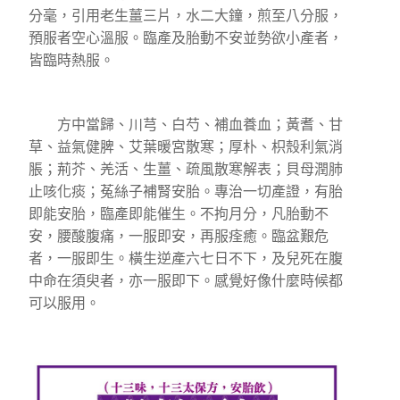
分毫，引用老生薑三片，水二大鐘，煎至八分服，
預服者空心溫服。臨產及胎動不安並勢欲小產者，
皆臨時熱服。
方中當歸、川芎、白芍、補血養血；黃耆、甘
草、益氣健脾、艾葉暖宮散寒；厚朴、枳殼利氣消
脹；荊芥、羌活、生薑、疏風散寒解表；貝母潤肺
止咳化痰；菟絲子補腎安胎。專治一切產證，有胎
即能安胎，臨產即能催生。不拘月分，凡胎動不
安，腰酸腹痛，一服即安，再服痊癒。臨盆艱危
者，一服即生。橫生逆產六七日不下，及兒死在腹
中命在須臾者，亦一服即下。感覺好像什麼時候都
可以服用。