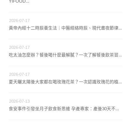
YIFOOD...
2026-07-17
黃帝內經十二時辰養生法｜中醫經絡時辰、現代晝夜節律...
2026-07-17
吃太油怎麼辦？餐後喝什麼最解膩？一次了解餐後飲茶習...
2026-07-17
夏天曬太陽後大家都在喝玫瑰花茶？一次認識玫瑰花的植...
2026-07-13
食安事件引發坐月子飲食新思維 孕產專家：產後30天不...