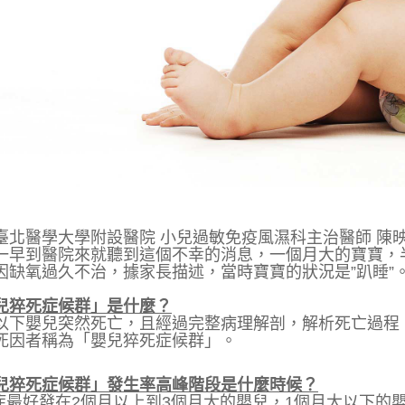
---臺北醫學大學附設醫院 小兒過敏免疫風濕科主治醫師 陳映庄醫
一早到醫院來就聽到這個不幸的消息，一個月大的寶寶，
因缺氧過久不治，據家長描述，當時寶寶的狀況是”趴睡”
兒猝死症候群」是什麼？
以下嬰兒突然死亡，且經過完整病理解剖，解析死亡過程
死因者稱為「嬰兒猝死症候群」。
兒猝死症候群」發生率高峰階段是什麼時候？
此症最好發在2個月以上到3個月大的嬰兒，1個月大以下的