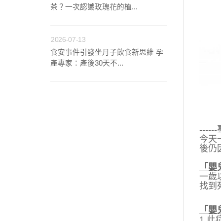
茶？一次認識玫瑰花的植...
2026-07-13
食安事件引發坐月子飲食新思維 孕
產專家：產後30天不...
---
今天
後仍
「嬰
一歲
找到
「嬰
1.