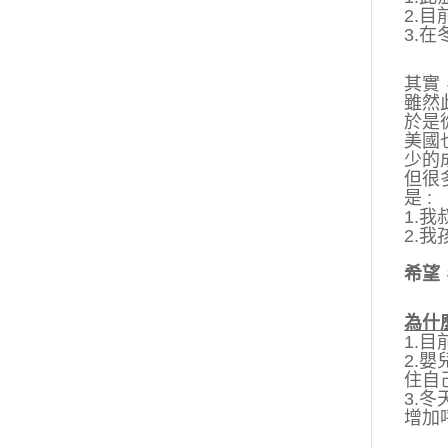
2.
3.
其實
雖然
於是
美國也
少的
但很
是 :
1.
2.
希望
為什
1.
2.
住自
3.
增加