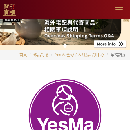
Togg
navig
首頁
珍品訂購
YesMa全球華人月嫂培訓中心
孕補調養