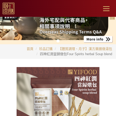
Togg
navig
首頁
珍品訂購
【體質調理、月子】漢方藥膳燉湯包
四神紅潤當歸燉包Four Spirits herbal Soup blend