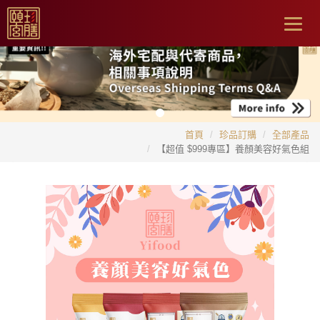
Togg
navig
首頁
珍品訂購
全部產品
【超值 $999專區】養顏美容好氣色組