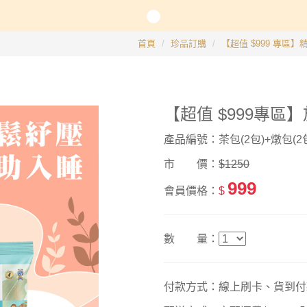
長系列
首頁
珍品訂購
【超值 $999 專區
銀髮粥品系列
【超值 $999專
邊商品
產品編號：茶包(2包)+燉包(2
】滴雞精、30日坐月子調養套組
市 價：
$1250
999
會員價格：
$
數 量：
付款方式：線上刷卡、貨到付