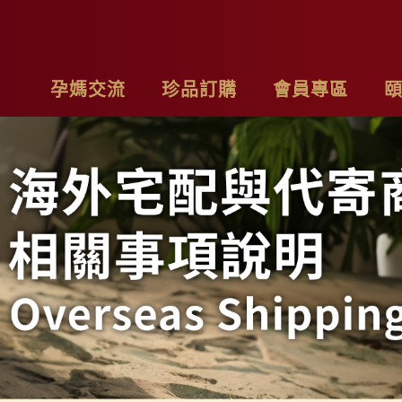
孕媽交流
珍品訂購
會員專區
亮麗計畫
最新消息
基本資料
品
子料理食材套組
專欄作家
購物車
聯
茶系列
影片分享
我的訂單
隱
燉包系列
精禮盒
雞精家庭號