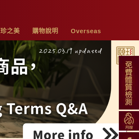
頤珍之美
購物說明
Overseas
牌故事
購物須知
Chicken Essence
絡我們
付款方式
Tea Bags
私權聲明
配送方式
Soup Blend
常見問題
Functional Herbal Tea
退換貨說明