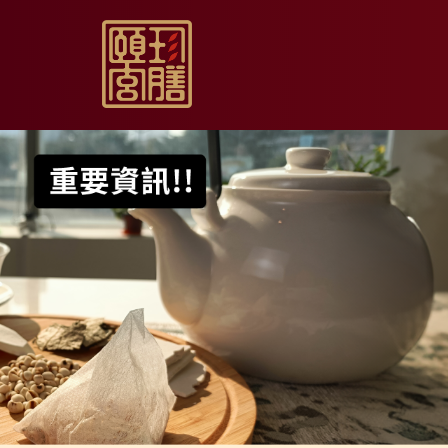
【限時促銷】玫瑰夏日
【居家月子DIY】坐月
【日常飲用】東方草本
【家庭食養】漢方藥膳
【伴手送禮】烏骨滴雞
【無禮盒自用】烏骨滴