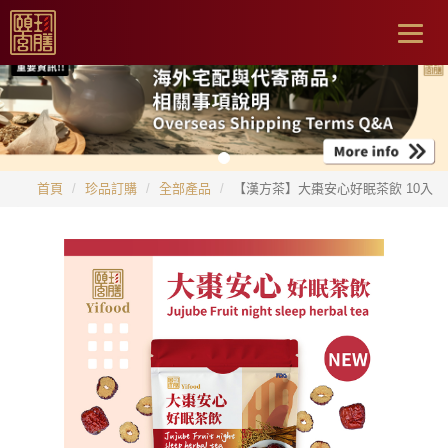
Togg
navig
首頁
珍品訂購
全部產品
【漢方茶】大棗安心好眠茶飲 10入