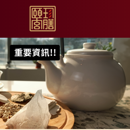
【限時促銷】玫瑰夏日
【居家月子DIY】坐月
【日常飲用】東方草本
【家庭食養】漢方藥膳
【伴手送禮】烏骨滴雞
【無禮盒自用】烏骨滴