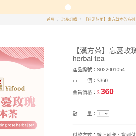
長系列
首頁
珍品訂購
【日常飲用】東方草本茶系列
銀髮粥品系列
【漢方茶】忘憂玫瑰草本茶
邊商品
herbal tea
】滴雞精、30日坐月子調養套組
產品編號：S022001054
市 價：
$360
360
會員價格：
$
數 量：
付款方式：線上刷卡、貨到付