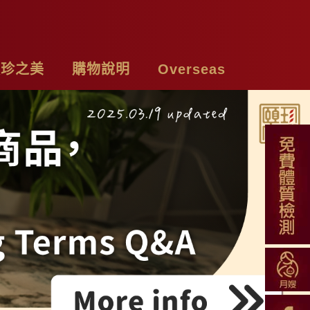
頤珍之美
購物說明
Overseas
牌故事
購物須知
Chicken Essence
絡我們
付款方式
Tea Bags
私權聲明
配送方式
Soup Blend
常見問題
Functional Herbal Tea
退換貨說明