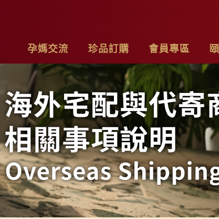
孕媽交流
珍品訂購
會員專區
亮麗計畫
最新消息
基本資料
品
子料理食材套組
專欄作家
購物車
聯
茶系列
影片分享
我的訂單
隱
燉包系列
精禮盒
雞精家庭號