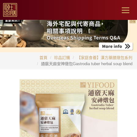
Togg
navig
首頁
珍品訂購
【家庭食養】漢方藥膳燉包系列
通竅天麻安神燉包Gastrodia tuber herbal soup blend