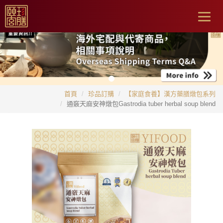
Togg
navig
首頁
珍品訂購
【家庭食養】漢方藥膳燉包系列
通竅天麻安神燉包Gastrodia tuber herbal soup blend