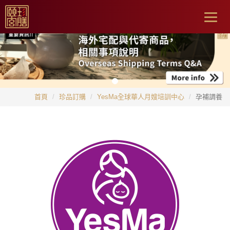
Togg
navig
首頁
珍品訂購
YesMa全球華人月嫂培訓中心
孕補調養