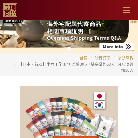
Togg
navig
首頁
珍品訂購
全部產品
【日本、韓國】坐月子全周期:茶飲30天+藥膳燉包30天+原味滴雞
精30入