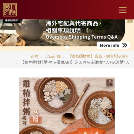
Togg
navig
首頁
珍品訂購
【營養師推薦】寶寶、銀髮粥品系列
【養生雞精拌粥-原味優惠A組】常溫原味滴雞精*4入+品淳粥4入