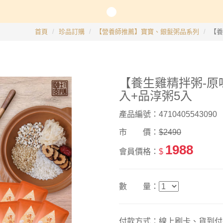
長系列
首頁
珍品訂購
【營養師推薦】寶寶、銀髮粥品系列
【養
銀髮粥品系列
【養生雞精拌粥-原
邊商品
入+品淳粥5入
】滴雞精、30日坐月子調養套組
產品編號：4710405543090
市 價：
$2490
1988
會員價格：
$
數 量：
付款方式：線上刷卡、貨到付