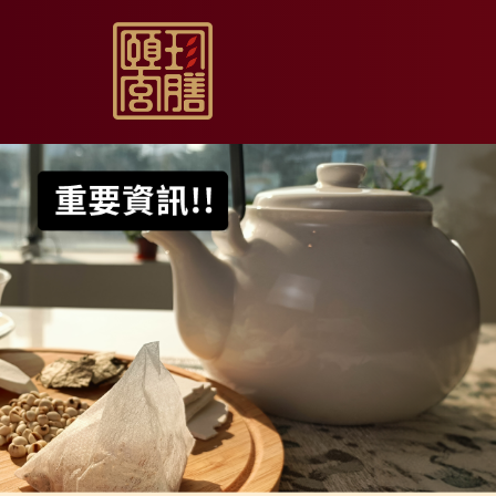
【限時促銷】玫瑰夏日
【居家月子DIY】坐月
【日常飲用】東方草本
【家庭食養】漢方藥膳
【伴手送禮】烏骨滴雞
【無禮盒自用】烏骨滴