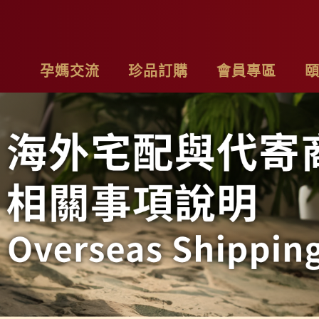
孕媽交流
珍品訂購
會員專區
亮麗計畫
最新消息
基本資料
品
子料理食材套組
專欄作家
購物車
聯
茶系列
影片分享
我的訂單
隱
燉包系列
精禮盒
雞精家庭號