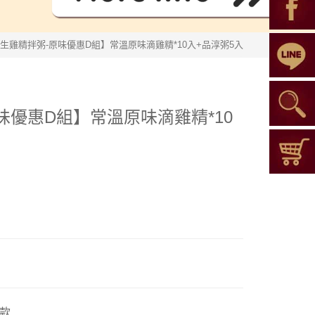
生雞精拌粥-原味優惠D組】常溫原味滴雞精*10入+品淳粥5入
味優惠D組】常溫原味滴雞精*10
款