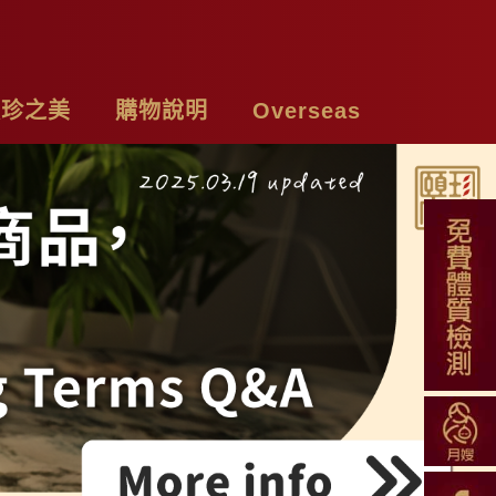
頤珍之美
購物說明
Overseas
牌故事
購物須知
Chicken Essence
絡我們
付款方式
Tea Bags
私權聲明
配送方式
Soup Blend
常見問題
Functional Herbal Tea
退換貨說明