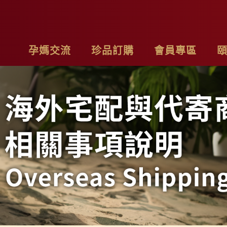
孕媽交流
珍品訂購
會員專區
亮麗計畫
最新消息
基本資料
品
子料理食材套組
專欄作家
購物車
聯
茶系列
影片分享
我的訂單
隱
燉包系列
精禮盒
雞精家庭號