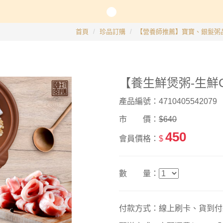
長系列
首頁
珍品訂購
【營養師推薦】寶寶、銀髮粥
銀髮粥品系列
【養生鮮煲粥-生鮮C
邊商品
產品編號：4710405542079
】滴雞精、30日坐月子調養套組
市 價：
$640
450
會員價格：
$
數 量：
付款方式：線上刷卡、貨到付