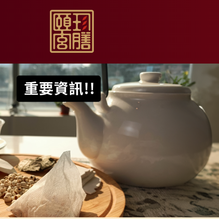
【限時促銷】玫瑰夏日
【居家月子DIY】坐月
【日常飲用】東方草本
【家庭食養】漢方藥膳
【伴手送禮】烏骨滴雞
【無禮盒自用】烏骨滴