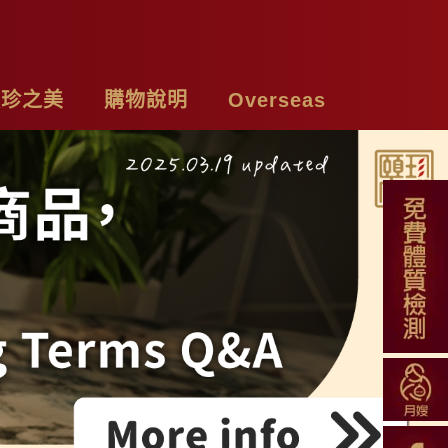
頤珍之美
購物說明
Overseas
牌故事
購物須知
Chicken Essence
絡我們
付款方式
Tea Bags
私權聲明
配送方式
Soup Blend
常見問題
Functional Herbal Tea
退換貨說明