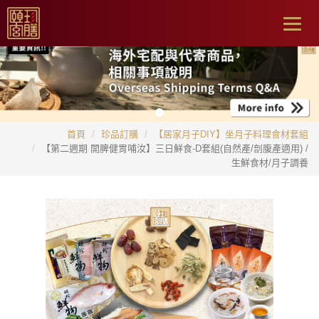
Togg
navig
首頁
珍品訂購
【居家月子DIY】坐月子料理食材套組
【第二週期 開脾健胃哺汝】三日鮮食-D套組(自然產/剖腹產適用) /
生鮮食材/月子調養