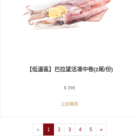
【低溫區】巴拉望活凍中卷(2尾/份)
$ 398
立即購買
«
1
2
3
4
5
»