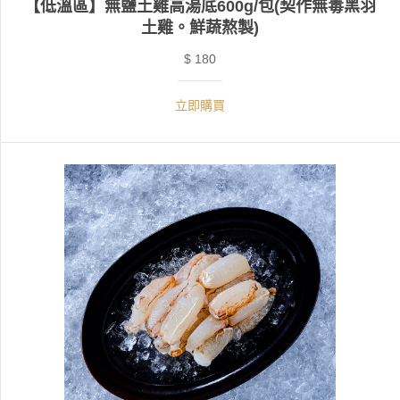
【低溫區】無鹽土雞高湯底600g/包(契作無毒黑羽
土雞。鮮蔬熬製)
$ 180
立即購買