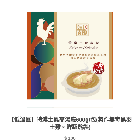
【低溫區】特濃土雞高湯底600g/包(契作無毒黑羽
土雞。鮮蔬熬製)
$ 180