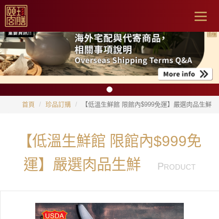
Togg
navig
首頁
珍品訂購
【低溫生鮮館 限館內$999免運】嚴選肉品生鮮
【低溫生鮮館 限館內$999免
運】嚴選肉品生鮮
P
RODUCT