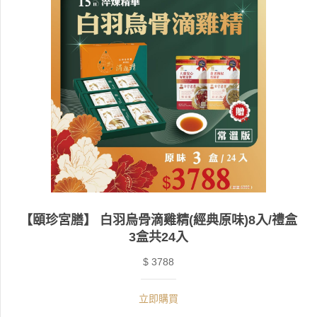
【頤珍宮膳】 白羽烏骨滴雞精(經典原味)8入/禮盒
3盒共24入
$ 3788
立即購買