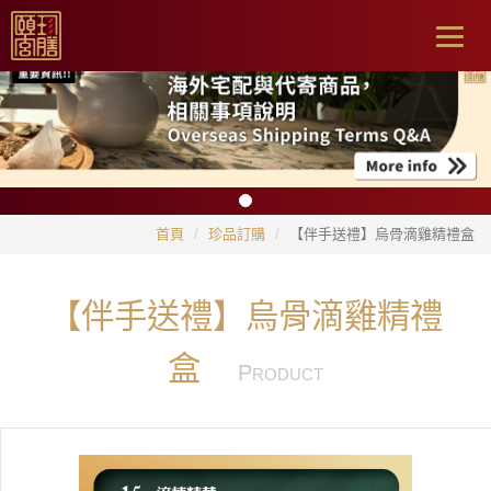
Togg
navig
首頁
珍品訂購
【伴手送禮】烏骨滴雞精禮盒
【伴手送禮】烏骨滴雞精禮
盒
P
RODUCT