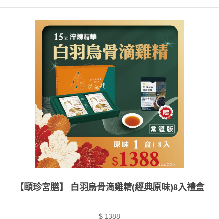
【頤珍宮膳】 白羽烏骨滴雞精(經典原味)8入禮盒
$ 1388