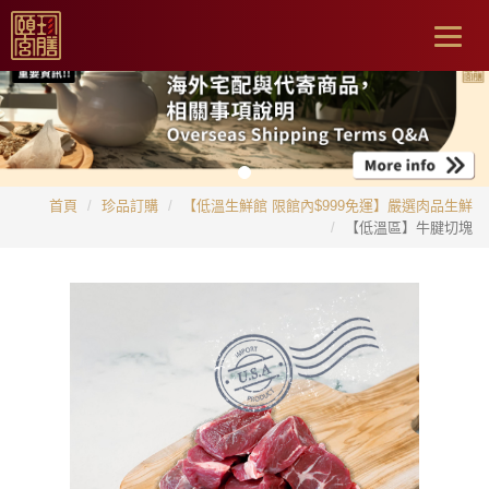
Togg
navig
首頁
珍品訂購
【低溫生鮮館 限館內$999免運】嚴選肉品生鮮
【低溫區】牛腱切塊