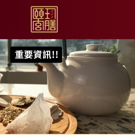
【限時促銷】玫瑰夏日
【居家月子DIY】坐月
【日常飲用】東方草本
【家庭食養】漢方藥膳
【伴手送禮】烏骨滴雞
【無禮盒自用】烏骨滴