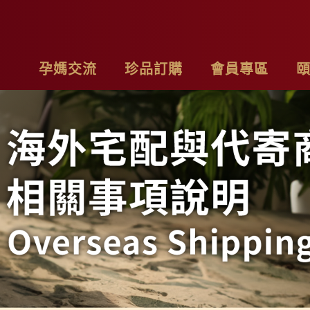
孕媽交流
珍品訂購
會員專區
亮麗計畫
最新消息
基本資料
品
子料理食材套組
專欄作家
購物車
聯
茶系列
影片分享
我的訂單
隱
燉包系列
精禮盒
雞精家庭號