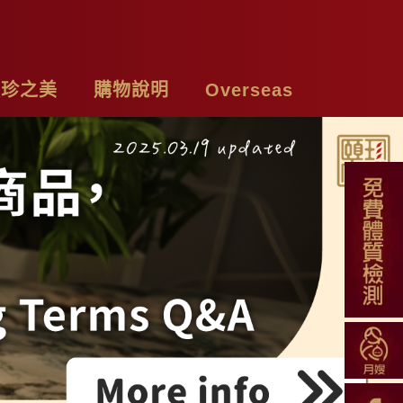
頤珍之美
購物說明
Overseas
牌故事
購物須知
Chicken Essence
絡我們
付款方式
Tea Bags
私權聲明
配送方式
Soup Blend
常見問題
Functional Herbal Tea
退換貨說明