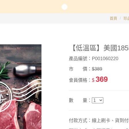
長系列
首頁
珍
銀髮粥品系列
【低溫區】美國1855
邊商品
產品編號：P001060220
】滴雞精、30日坐月子調養套組
市 價：
$389
369
會員價格：
$
數 量：
付款方式：線上刷卡、貨到付