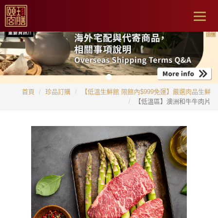
Togg
navig
首頁
珍品訂購
【低溫生鮮館 限館內$999免運】嚴選肉品生鮮
【低溫區】澳洲和牛牛肉片