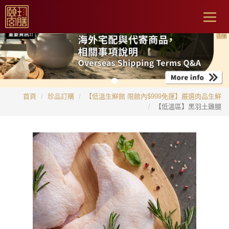
Togg
navig
首頁
珍品訂購
【低溫生鮮館 限館內$999免運】嚴選肉品生鮮
【低溫區】黑羽土雞腿