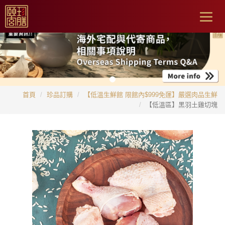
Togg
navig
首頁
珍品訂購
【低溫生鮮館 限館內$999免運】嚴選肉品生鮮
【低溫區】黑羽土雞切塊