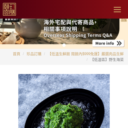
Togg
navig
首頁
珍品訂購
【低溫生鮮館 限館內$999免運】嚴選肉品生鮮
【低溫區】野生海菜