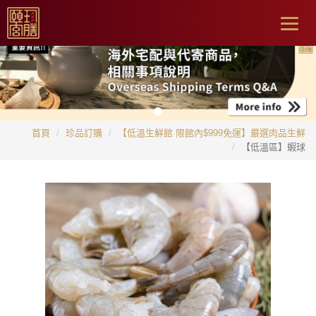
Togg
navig
首頁
珍品訂購
【低溫生鮮館 限館內$999免運】嚴選肉品生鮮
【低溫區】蝦球