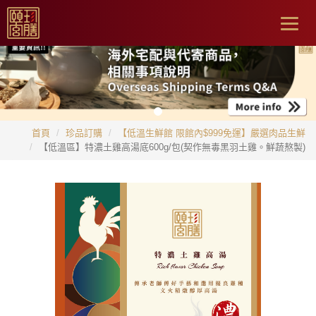
Togg
navig
首頁
珍品訂購
【低溫生鮮館 限館內$999免運】嚴選肉品生鮮
【低溫區】特濃土雞高湯底600g/包(契作無毒黑羽土雞。鮮蔬熬製)