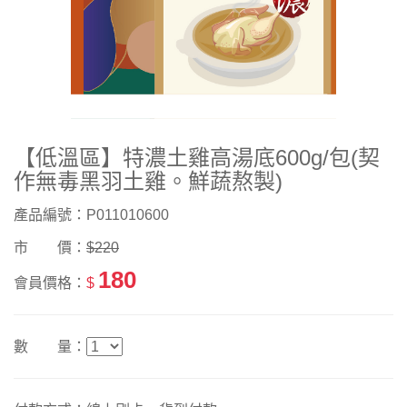
【低溫區】特濃土雞高湯底600g/包(契
作無毒黑羽土雞。鮮蔬熬製)
產品編號：P011010600
市 價：
$220
180
會員價格：
$
數 量：