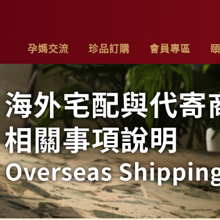
孕媽交流
珍品訂購
會員專區
亮麗計畫
最新消息
基本資料
品
子料理食材套組
專欄作家
購物車
聯
茶系列
影片分享
我的訂單
隱
燉包系列
精禮盒
雞精家庭號