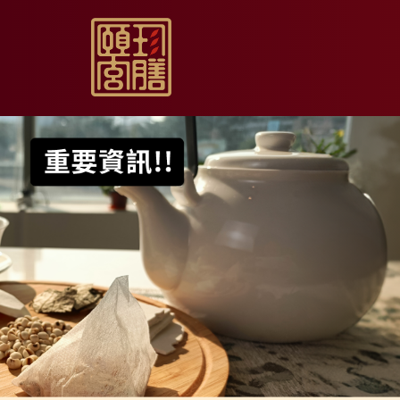
【限時促銷】玫瑰夏日
【居家月子DIY】坐月
【日常飲用】東方草本
【家庭食養】漢方藥膳
【伴手送禮】烏骨滴雞
【無禮盒自用】烏骨滴