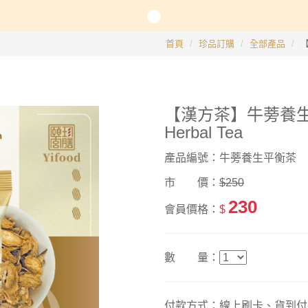
長系列
首頁
珍品訂購
全部產品
【
銀髮粥品系列
【漢方茶】牛蒡養生平衡茶
邊商品
Herbal Tea
】滴雞精、30日坐月子調養套組
產品編號：牛蒡養生平衡茶
市 價：
$250
230
會員價格：
$
數 量：
付款方式：線上刷卡、貨到付