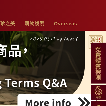
頤珍之美
購物說明
Overseas
牌故事
購物須知
Chicken Essence
絡我們
付款方式
Tea Bags
私權聲明
配送方式
Soup Blend
常見問題
Functional Herbal Tea
退換貨說明