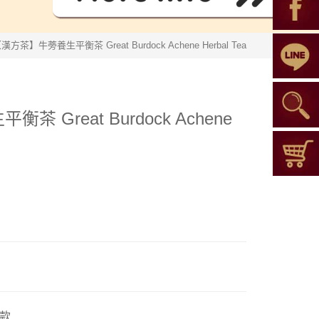
漢方茶】牛蒡養生平衡茶 Great Burdock Achene Herbal Tea
 Great Burdock Achene
款