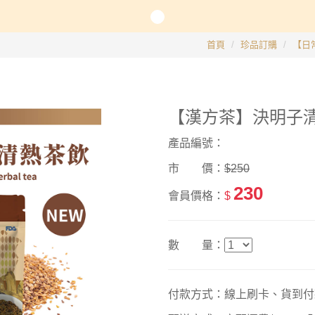
長系列
首頁
珍品訂購
【日
銀髮粥品系列
【漢方茶】決明子清
邊商品
產品編號：
】滴雞精、30日坐月子調養套組
市 價：
$250
230
會員價格：
$
數 量：
付款方式：線上刷卡、貨到付