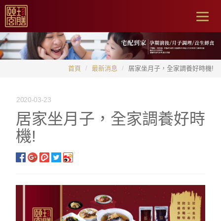
Togg
navig
首頁
最新消息
居家坐月子，全家調養好時機!
2020-03-23
居家坐月子，全家調養好時
機!