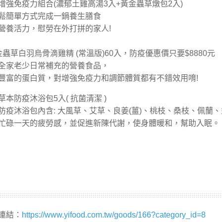
連結：
https://www.yifood.com.tw/goods/166?category_id=8