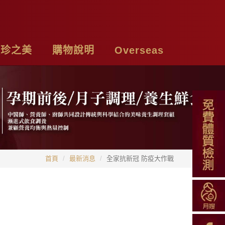
頤珍之美
購物說明
Overseas
牌故事
購物須知
Chicken Essence
絡我們
付款方式
Tea Bags
私權聲明
配送方式
Soup Blend
首頁
最新消息
全家抗新冠 防疫大作戰
常見問題
Functional Herbal Tea
退換貨說明