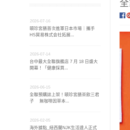
全
【中醫師推薦】兒童成
2026-07-16
頤珍宮膳首次進軍日本市場｜攜手
【營養師推薦】寶寶、
HS貿易株式会社拓展...
【台灣坐月子】月子周
2026-07-14
台中最大全聯旗艦店 7 月 18 日盛大
【海外購物Oversea
開幕！「健康採買...
2026-06-15
全聯預購誌上架！頤珍宮膳茶飲三君
子 無咖啡因草本...
2026-02-05
海外據點_紐西蘭NJK生活達人正式