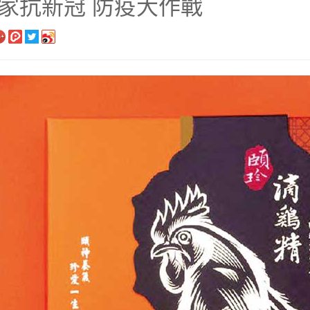
家抗新冠 防疫大作戰
長系列
銀髮粥品系列
邊商品
】滴雞精、30日坐月子調養套組