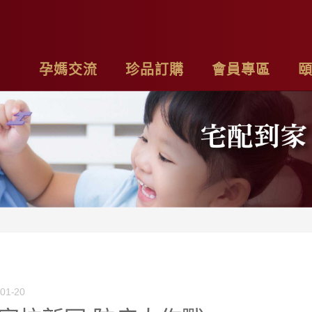
孕媽交流
珍品訂購
會員專區
亮麗計畫
最新消息
基本資料
品
子料理食材套組
專欄作家
購物車
聯
茶系列
影片分享
我的訂單
隱
燉包系列
精禮盒
01-20
雞精家庭號