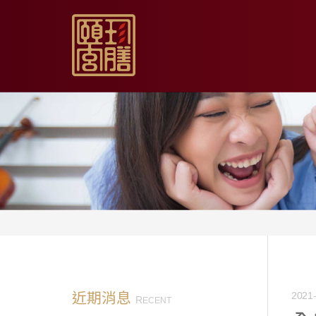
【限時促銷】玫瑰夏日
【居家月子DIY】坐月
【日常飲用】東方草本
【家庭食養】漢方藥膳
【伴手送禮】烏骨滴雞
近期消息
2021-
R
ECENT
【無禮盒自用】烏骨滴