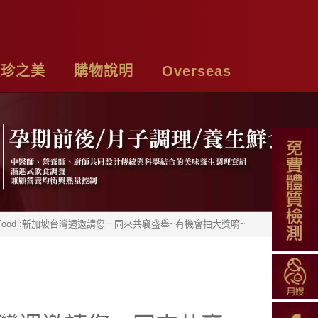
頤珍之美
購物說明
Overseas
牌故事
購物須知
Chicken Essence
絡我們
付款方式
Tea Bags
私權聲明
配送方式
Soup Blend
iFood :新加坡台灣週邀請您一同來共襄盛舉~有機會抽大獎唷~
常見問題
Functional Herbal Tea
退換貨說明