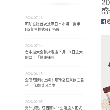
2
盛
【中醫師推薦】兒童成
2026-07-16
頤珍宮膳首次進軍日本市場｜攜手
【營養師推薦】寶寶、
HS貿易株式会社拓展...
【台灣坐月子】月子周
2026-07-14
台中最大全聯旗艦店 7 月 18 日盛大
【海外購物Oversea
開幕！「健康採買...
2026-06-15
全聯預購誌上架！頤珍宮膳茶飲三君
子 無咖啡因草本...
2026-02-05
海外據點_紐西蘭NJK生活達人正式