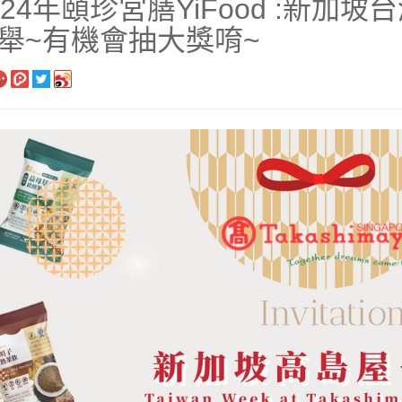
024年頤珍宮膳YiFood :新
舉~有機會抽大獎唷~
長系列
銀髮粥品系列
邊商品
】滴雞精、30日坐月子調養套組