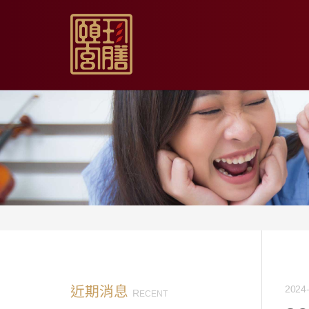
【限時促銷】玫瑰夏日
【居家月子DIY】坐月
【日常飲用】東方草本
【家庭食養】漢方藥膳
【伴手送禮】烏骨滴雞
近期消息
2024-
R
ECENT
【無禮盒自用】烏骨滴