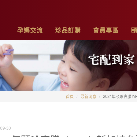
孕媽交流
珍品訂購
會員專區
亮麗計畫
最新消息
基本資料
品
子料理食材套組
專欄作家
購物車
聯
茶系列
影片分享
我的訂單
隱
首頁
最新消息
2024年頤珍宮膳Y
燉包系列
精禮盒
09-30
雞精家庭號