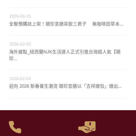
2026-06-15
全聯預購誌上架！頤珍宮膳茶飲三君子 無咖啡因草本...
2026-02-05
海外據點_紐西蘭NJK生活達人正式引進台灣超人氣【頤
珍...
2026-02-04
迎向 2026 新春養生潮流 頤珍宮膳以「吉祥燉包」燉出...