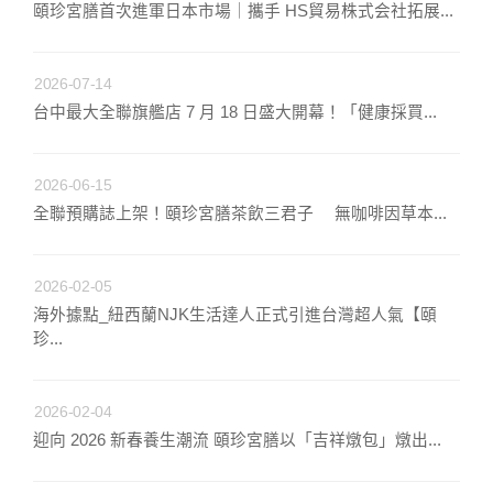
頤珍宮膳首次進軍日本市場｜攜手 HS貿易株式会社拓展...
2026-07-14
台中最大全聯旗艦店 7 月 18 日盛大開幕！「健康採買...
2026-06-15
全聯預購誌上架！頤珍宮膳茶飲三君子 無咖啡因草本...
2026-02-05
海外據點_紐西蘭NJK生活達人正式引進台灣超人氣【頤
珍...
2026-02-04
迎向 2026 新春養生潮流 頤珍宮膳以「吉祥燉包」燉出...