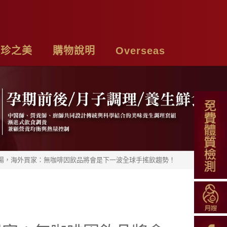
頤珍之美
購物說明
Overseas
牌故事
購物須知
Chicken Essence
絡我們
付款方式
Tea Bags
私權聲明
配送方式
Soup Blend
登場，海外買家：無咖啡因飲品將會是下一波全球手搖飲趨勢！
常見問題
Functional Herbal Tea
退換貨說明