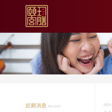
【限時促銷】玫瑰夏日
【居家月子DIY】坐月
【日常飲用】東方草本
【家庭食養】漢方藥膳
【伴手送禮】烏骨滴雞
近期消息
2025-
R
ECENT
【無禮盒自用】烏骨滴