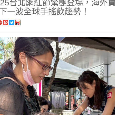
025台北網紅節驚艷登場，海外
下一波全球手搖飲趨勢！
長系列
銀髮粥品系列
邊商品
】滴雞精、30日坐月子調養套組