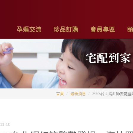
孕媽交流
珍品訂購
會員專區
亮麗計畫
最新消息
基本資料
品
子料理食材套組
專欄作家
購物車
聯
茶系列
影片分享
我的訂單
隱
首頁
最新消息
2025台北網紅節驚艷
燉包系列
精禮盒
11-10
雞精家庭號