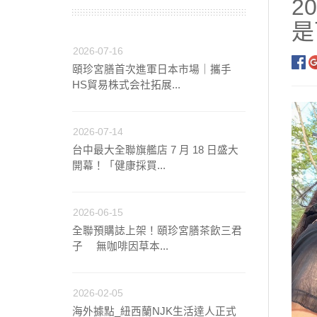
2
是
【中醫師推薦】兒童成
2026-07-16
頤珍宮膳首次進軍日本市場｜攜手
【營養師推薦】寶寶、
HS貿易株式会社拓展...
【台灣坐月子】月子周
2026-07-14
台中最大全聯旗艦店 7 月 18 日盛大
【海外購物Oversea
開幕！「健康採買...
2026-06-15
全聯預購誌上架！頤珍宮膳茶飲三君
子 無咖啡因草本...
2026-02-05
海外據點_紐西蘭NJK生活達人正式