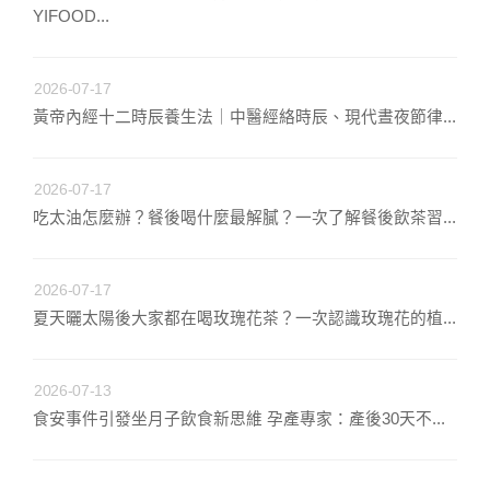
YIFOOD...
2026-07-17
黃帝內經十二時辰養生法｜中醫經絡時辰、現代晝夜節律...
2026-07-17
吃太油怎麼辦？餐後喝什麼最解膩？一次了解餐後飲茶習...
2026-07-17
夏天曬太陽後大家都在喝玫瑰花茶？一次認識玫瑰花的植...
2026-07-13
食安事件引發坐月子飲食新思維 孕產專家：產後30天不...