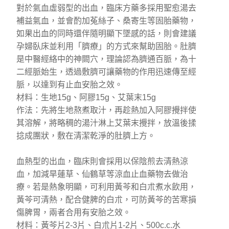
對於氣血虛弱型的出血，臨床方藥多採用聖愈湯去
補益氣血，並會酌加菟絲子、桑寄生等固胎藥物，
如果出血的同時還伴隨明顯下墜感的話，則會建議
孕婦臥床並利用「臍療」的方式來幫助固胎。肚臍
是中醫經絡中的神闕穴，理論認為臍通百脈，為十
二經脈始生，透過敷臍可讓藥物的作用迅速傳至經
脈，以達到有止血安胎之效。
材料：生地15g、阿膠15g、艾葉末15g
作法：先將生地熬煮取汁，再趁熱加入阿膠攪拌使
其溶解，將略稠的湯汁淋上艾葉末攪拌，放溫後揉
捻成團狀，敷在清潔乾淨的肚臍上方。
血熱型的出血，臨床則會採用以保陰煎去清熱涼
血，加減旱蓮草、仙鶴草等涼血止血藥物去做治
療。若是熱象明顯，可利用黃芩和白朮煮水飲用，
黃芩可清熱，配合健脾的白朮，可防黃芩的苦寒損
傷脾胃，兩者合用有安胎之效。
材料：黃芩片2-3片、白朮片1-2片、500c.c.水