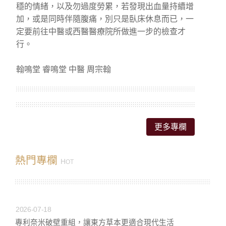
穩的情緒，以及勿過度勞累，若發現出血量持續增
加，或是同時伴隨腹痛，別只是臥床休息而已，一
定要前往中醫或西醫醫療院所做進一步的檢查才
行。
翰鳴堂 睿鳴堂 中醫 周宗翰
更多專欄
熱門專欄
H
OT
2026-07-18
專利奈米破壁重組，讓東方草本更適合現代生活