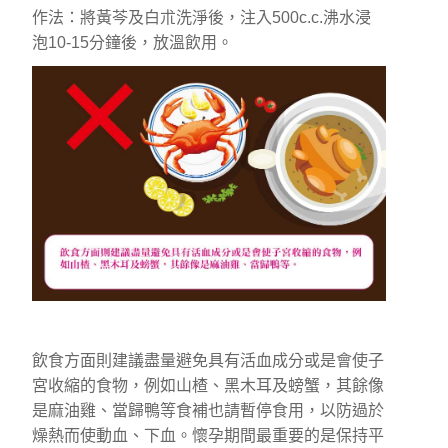
作法：將黃芩及白朮洗淨後，注入500c.c.沸水浸
泡10-15分鐘後，放溫飲用。
飲食方面則建議盡量避免具有活血成分或是會使子
宮收縮的食物，例如山楂、黑木耳及螃蟹，其餘像
是麻油雞、當歸鴨等食補也請暫停食用，以防過於
燥熱而使動血、下血。懷孕期間最重要的是保持平