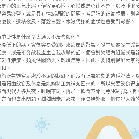
若是心的正氣虛弱，便容易心悸、心慌或是心律不整，以及睡眠
便容易疲勞，或是具有情緒調節的問題。若是脾的正氣虛弱，則
膝痠軟、遺精夜尿、落髮白髮，水液代謝的症狀也會受到影響。
力重要性是什麼？太過與不及會如何？
免疫低下的話，會很容易受到外來病原的影響，發生反覆發生感
反應，或是不分敵我產生自我攻擊的話，便會對於體內組織或是
紅斑性狼瘡、類風溼關節炎、乾燥症等。因此，要特別提醒大家
調和。
認為正氣通常是處於不足的狀態，而沒有正氣過剩的這種說法。
但是藉由飲食及休息是能夠將正氣補充回來的，所以只要飲食得
然而現代人多熬夜、睡眠不足，再加上飲食不節制等NG行為，都
疫方面也會出問題，種種因素加起來，便會給外邪一個侵犯人體