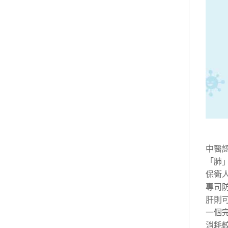
中醫
「肺
保衛
專司
肝則
一個
消耗