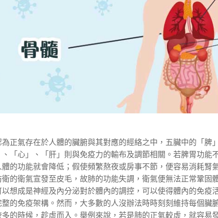
認為正氣存在於人體的臟腑與其對應的經絡之中，五臟中的「脾
」、「心」、「肝」則與免疫力的輸布及調節相關。若脾胃功能
人體的功能就會降低；假使頻繁熬夜或房事不節，便容易消耗腎
防衛的衛氣宣發至皮毛，故肺的功能失調，衛氣便無法正常鞏固
可以想成是神經及內分泌對於體內的調控，可以使得體內的免疫
完整的免疫架構。然而，大多數的人沒辦法時時刻刻維持每個臟
較多的時候，趁虛而入。舉例來說，若是肺的正氣較虛，就容易