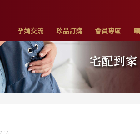
孕媽交流
珍品訂購
會員專區
亮麗計畫
最新消息
基本資料
品
子料理食材套組
專欄作家
購物車
聯
茶系列
影片分享
我的訂單
隱
燉包系列
精禮盒
3-18
雞精家庭號