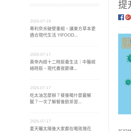
提
【中醫師推薦】兒童成
2026-07-18
專利奈米破壁重組，讓東方草本更
【營養師推薦】寶寶、
適合現代生活 YIFOOD...
【台灣坐月子】月子周
2026-07-17
黃帝內經十二時辰養生法｜中醫經
【海外購物Oversea
絡時辰、現代晝夜節律...
2026-07-17
吃太油怎麼辦？餐後喝什麼最解
膩？一次了解餐後飲茶習...
2026-07-17
夏天曬太陽後大家都在喝玫瑰花