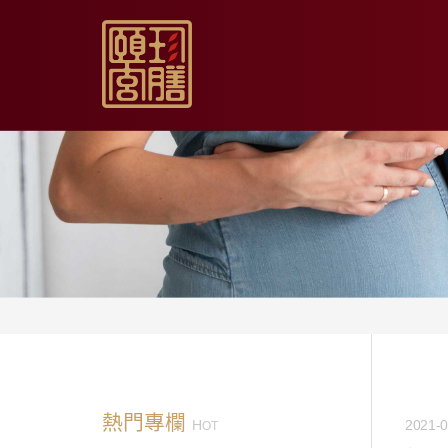
【限時促銷】玫瑰夏日
【居家月子DIY】坐月
【日常飲用】東方草本
【家庭食養】漢方藥膳
【伴手送禮】烏骨滴雞
熱門專欄
H
2021-0
OT
【無禮盒自用】烏骨滴