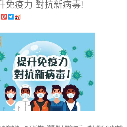
升免疫力 對抗新病毒!
長系列
銀髮粥品系列
邊商品
】滴雞精、30日坐月子調養套組