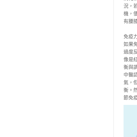
況，
機，
有腰
免疫
如果
過度
像是
衡與
中醫
氣，
衡。
節免