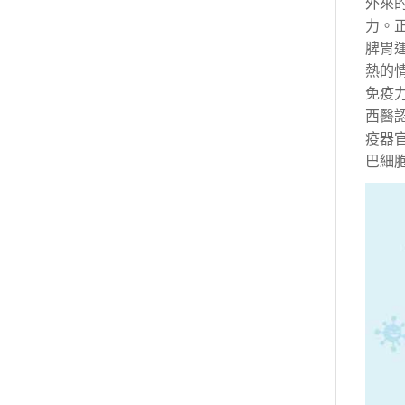
外來
力。
脾胃
熱的
免疫
西醫
疫器
巴細