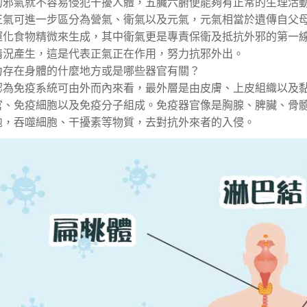
的邪氣就不容易侵犯干擾人體，五臟六腑便能夠有正常的生理活
正氣可進一步區分為營氣、衛氣以及元氣，元氣相當於遺傳自父
運化食物精微來生成，其中衛氣更是專責保衛及抵抗外邪的第一
情況產生，這是代表正氣正在作用，努力抗邪外出。
力存在身體的什麼地方或是哪些器官有關？
認為免疫系統可由外而內來看，最外層是由皮膚、上皮組織以及
官、免疫細胞以及免疫分子組成。免疫器官像是胸腺、脾臟、骨
胞，吞噬細胞、干擾素等物質，去對抗外來者的入侵。