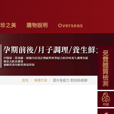
頤珍之美
購物說明
Overseas
牌故事
購物須知
Chicken Essence
絡我們
付款方式
Tea Bags
私權聲明
配送方式
Soup Blend
首頁
專欄作家
提升免疫力 對抗新病毒!
常見問題
Functional Herbal Tea
退換貨說明