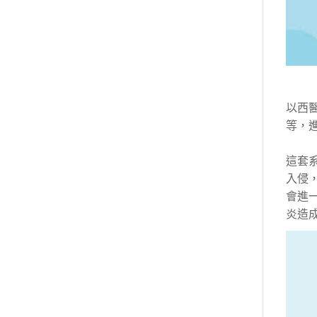
以西
等，
這套
入侵
會進
炎造