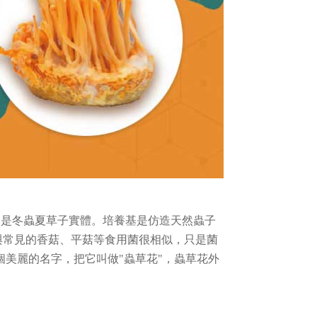
不是冬蟲夏草子實體。培養基是仿造天然蟲子
與常見的香菇、平菇等食用菌很相似，只是菌
個美麗的名字，把它叫做
"
蟲草花
"
，蟲草花外