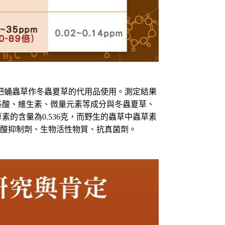
把蛹蟲草作冬蟲夏草的代用品使用。
測定結果
基酸、維生素、微量元素等成分與冬蟲夏草、
草素的含量為
0.536
克，而野生的蟲草中蟲草素
酸抑制劑、生物活性物質、抗真菌劑。