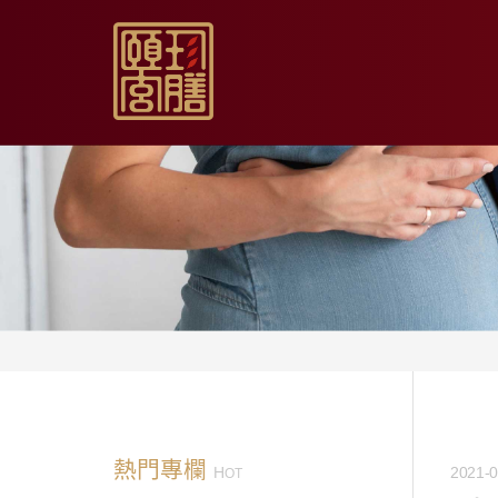
【限時促銷】玫瑰夏日
【居家月子DIY】坐月
【日常飲用】東方草本
【家庭食養】漢方藥膳
【伴手送禮】烏骨滴雞
熱門專欄
H
2021-0
OT
【無禮盒自用】烏骨滴