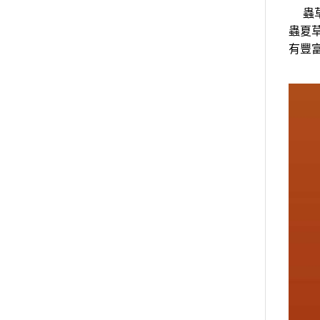
蟲草
蟲夏
有豐