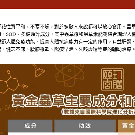
花性質平和，不寒不燥，對於多數人來說都可以放心食用。蟲草
醇、
SOD
、
多糖類等成分，其中蟲草酸和蟲草素能夠綜合調理人
調節人體免疫功能、
提高人體抗病能力有一定的作用。有益肝腎
鳴、健忘不寐、腰膝酸軟、陽痿早泄、
久咳虛喘等症的輔助治療