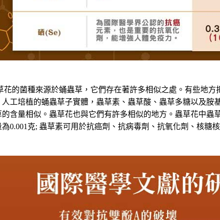
花的菌種來源於蛹蟲草，它們存在著許多相似之處。有些地方
，人工培植的蛹蟲草子實體，蟲草素、蟲草酸、蟲
草多糖以及胺
草的含量相似。蟲草花也與它們有許多相似的地方。
蟲草花中蟲
量為
0.001
克
;
蟲草素可用於抗癌劑、抗病毒劑、抗氧化劑、核糖核