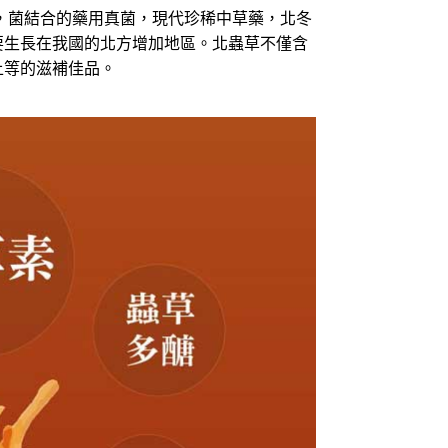
，菌結合的藥用真菌，現代珍稀中草藥，北冬
要生長在我國的北方增加地區。北蟲草不僅含
上等的滋補佳品。