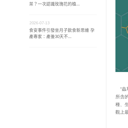
茶？一次認識玫瑰花的植...
2026-07-13
食安事件引發坐月子飲食新思維 孕
產專家：產後30天不...
蟲
"
所含
種、
觀上