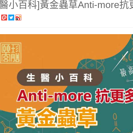
生醫小百科]黃金蟲草Anti-more抗
長系列
銀髮粥品系列
邊商品
】滴雞精、30日坐月子調養套組