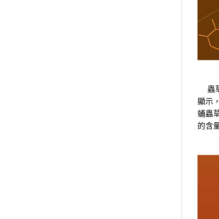
蟲草
顯示
蛹蟲
的含