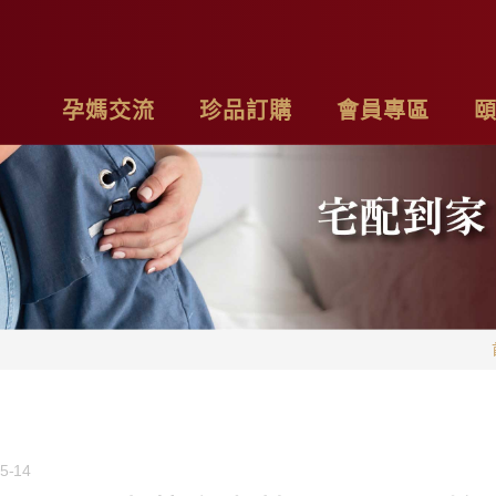
孕媽交流
珍品訂購
會員專區
亮麗計畫
最新消息
基本資料
品
子料理食材套組
專欄作家
購物車
聯
茶系列
影片分享
我的訂單
隱
燉包系列
精禮盒
5-14
雞精家庭號