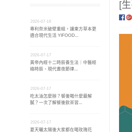
[
【中醫師推薦】兒童成
2026-07-18
專利奈米破壁重組，讓東方草本更
【營養師推薦】寶寶、
適合現代生活 YIFOOD...
【台灣坐月子】月子周
2026-07-17
黃帝內經十二時辰養生法｜中醫經
【海外購物Oversea
絡時辰、現代晝夜節律...
2026-07-17
吃太油怎麼辦？餐後喝什麼最解
膩？一次了解餐後飲茶習...
2026-07-17
夏天曬太陽後大家都在喝玫瑰花