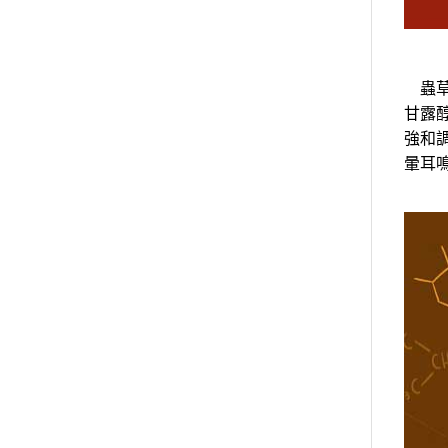
蟲草
甘露
強和
暈耳