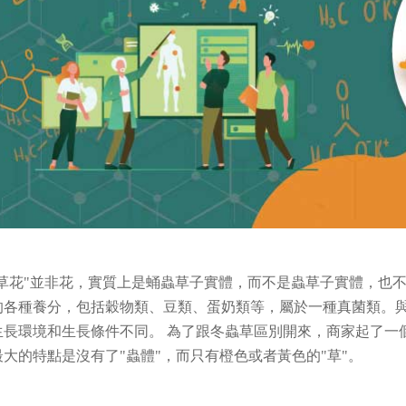
草花
"
並非花，實質上是蛹蟲草子實體，而不是蟲草子實體，也
的各種養分，
包括穀物類、豆類、蛋奶類等，屬於一種真菌類。
生長環境和生長條件不同。
為了跟冬蟲草區別開來，商家起了一
最大的特點是沒有了
"
蟲體
"
，而只有橙色或者黃色的
"
草
"
。