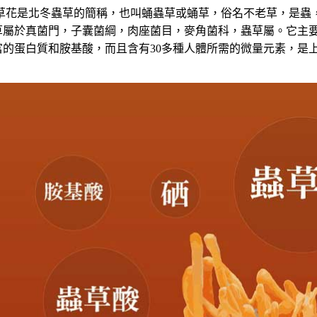
花是北冬蟲草的簡稱，也叫蛹蟲草或蛹草，俗名不老草，是蟲
草屬於真菌門，
子囊菌綱，肉座菌目，麥角菌科，蟲草屬。它主
富的蛋白質和胺基酸，
而且含有
30
多種人體所需的微量元素，是