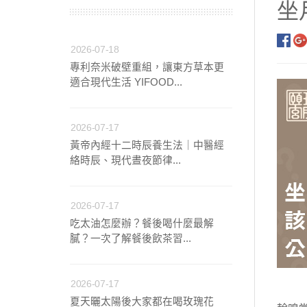
坐
【中醫師推薦】兒童成
2026-07-18
專利奈米破壁重組，讓東方草本更
【營養師推薦】寶寶、
適合現代生活 YIFOOD...
【台灣坐月子】月子周
2026-07-17
黃帝內經十二時辰養生法｜中醫經
【海外購物Oversea
絡時辰、現代晝夜節律...
2026-07-17
吃太油怎麼辦？餐後喝什麼最解
膩？一次了解餐後飲茶習...
2026-07-17
夏天曬太陽後大家都在喝玫瑰花