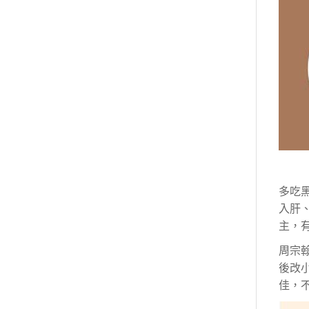
多吃
入肝
主，
周宗
後改
佳，