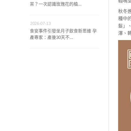
翰鳴
茶？一次認識玫瑰花的植...
秋冬
種中
2026-07-13
髮」
食安事件引發坐月子飲食新思維 孕
澤、
產專家：產後30天不...