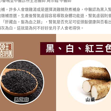
堂
/
睿鳴堂中醫診所主治醫師
周宗翰
中醫師
進補，許多人會燉雞湯或是選擇滴雞精熬煮補身，中醫認為黑入
的燉補首選，生產後腎氣虛弱容易導致身體功能退，腎氣虛弱則
、「肝藏血，髮為血之餘」，腎氣是否充足可從頭髮健康與否看
轉灰為白，這就是為何不好好坐月子人會老得快。