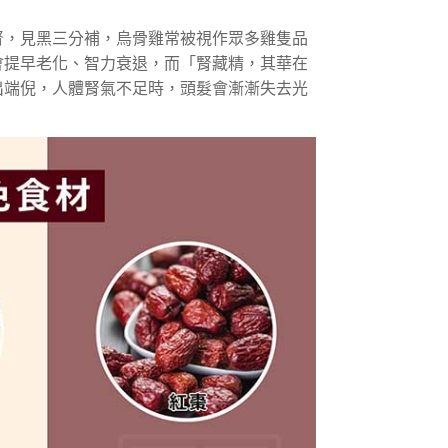
腎，見黑三分補，烏骨雞常被視作眾多雞隻品
會提早老化、智力衰退，而「腎藏精，其華在
出端倪，人體腎氣不足時，頭髮會漸漸失去光