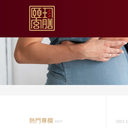
【限時促銷】玫瑰夏日
【居家月子DIY】坐月
【日常飲用】東方草本
【家庭食養】漢方藥膳
【伴手送禮】烏骨滴雞
熱門專欄
H
2021-1
OT
【無禮盒自用】烏骨滴