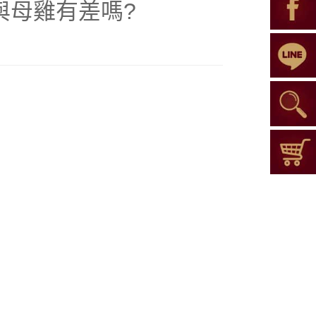
與母雞有差嗎?