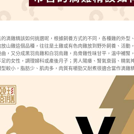
售的滴雞精該如何挑選呢，根據飼養方式的不同，各種雞的外型
的放山雞這個品種，往往是土雞或有色肉雞放到野外飼養、活動
捲曲，又分成黑羽烏雞和白羽烏雞，烏骨雞性味甘平，溫中補腎
不足的女性，調理婦科或產後月子；男人陽痿、腎氣衰弱、精氣
體型較小，脂肪少、肌肉多，肉質有嚼勁又耐煮很適合當作滴雞