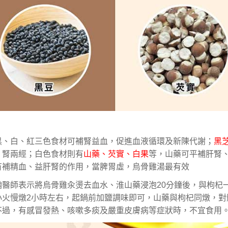
黑、白、紅三色食材可補腎益血，促進血液循環及新陳代謝；
黑
、腎兩經；白色食材則有
山藥、芡實、白果
等，山藥可平補肝腎
有補精血、益肝腎的作用，當脾胃虛，烏骨雞湯最有效
翰醫師表示將烏骨雞汆燙去血水、淮山藥浸泡
20
分鐘後，與枸杞
小火慢燉
2
小時左右，起鍋前加鹽調味即可，山藥與枸杞同燉，對
不過，有感冒發熱、咳嗽多痰及嚴重皮膚病等症狀時，不宜食用