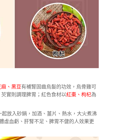
芝麻、黑豆
有補腎固齒烏髮的功效，烏骨雞可
、芡實則調理脾胃；紅色食材以
紅棗、枸杞
為
一起放入砂鍋，加酒、薑片、熱水，大火煮沸
體虛血虧、肝腎不足、脾胃不健的人效果更
。