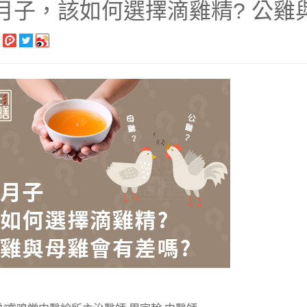
月子，該如何選擇滴雞精? 公雞
長系列
銀髮粥品系列
邊商品
】滴雞精、30日坐月子調養套組