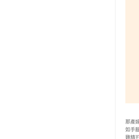
那產
如手
雞精