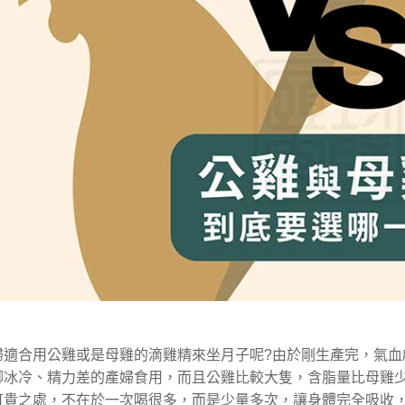
婦適合用公雞或是母雞的滴雞精來坐月子呢
?
由於剛生產完，氣血
腳冰冷、精力差的產婦食用，而且公雞比較大隻，含脂量比母雞
可貴之處，不在於一次喝很多，而是少量多次，讓身體完全吸收