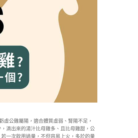
虧虛公雞屬陽，適合體質虛弱、腎陽不足，
少，滴出來的湯汁比母雞多、且比母雞甜，公
，若一次飲用過量，不但容易上火，多於的量