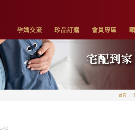
孕媽交流
珍品訂購
會員專區
亮麗計畫
最新消息
基本資料
品
子料理食材套組
專欄作家
購物車
聯
茶系列
影片分享
我的訂單
隱
首頁
燉包系列
精禮盒
1-02
雞精家庭號