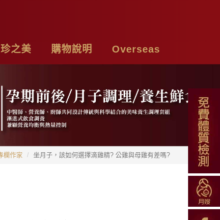
頤珍之美
購物說明
Overseas
牌故事
購物須知
Chicken Essence
絡我們
付款方式
Tea Bags
私權聲明
配送方式
Soup Blend
專欄作家
坐月子，該如何選擇滴雞精? 公雞與母雞有差嗎?
常見問題
Functional Herbal Tea
退換貨說明