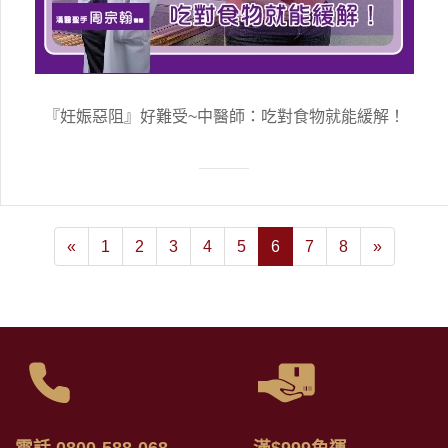
『妊娠惡阻』好難受~中醫師：吃對食物就能緩解！
«
1
2
3
4
5
6
7
8
»
電話 0800-588-068
滿$999免運