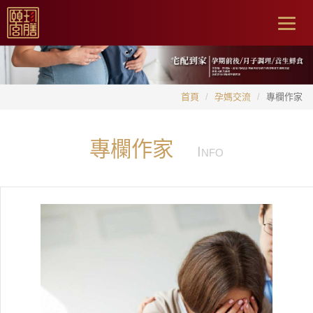
Togg
navig
首頁
孕媽交流
專欄作家
專欄作家
I
NFO