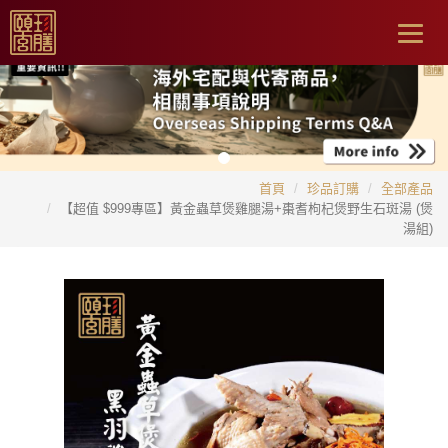
Togg
navig
首頁
珍品訂購
全部產品
【超值 $999專區】黃金蟲草煲雞腿湯+棗耆枸杞煲野生石斑湯 (煲
湯組)