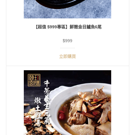
【超值 $999專區】鮮嫩金目鱸魚6尾
$999
立即購買