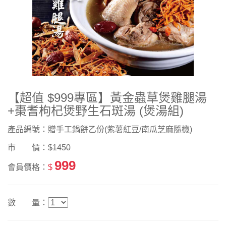
【超值 $999專區】黃金蟲草煲雞腿湯
+棗耆枸杞煲野生石斑湯 (煲湯組)
產品編號：贈手工鍋餅乙份(紫薯紅豆/南瓜芝麻隨機)
市 價：
$1450
999
會員價格：
$
數 量：