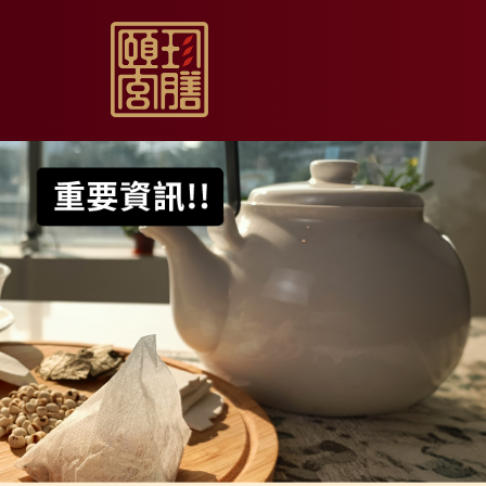
【限時促銷】玫瑰夏日
【居家月子DIY】坐月
【日常飲用】東方草本
【家庭食養】漢方藥膳
【伴手送禮】烏骨滴雞
【無禮盒自用】烏骨滴