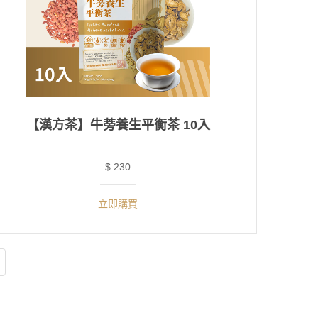
【漢方茶】牛蒡養生平衡茶 10入
$ 230
立即購買