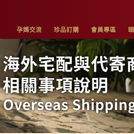
孕媽交流
珍品訂購
會員專區
亮麗計畫
最新消息
基本資料
品
子料理食材套組
專欄作家
購物車
聯
茶系列
影片分享
我的訂單
隱
燉包系列
精禮盒
雞精家庭號