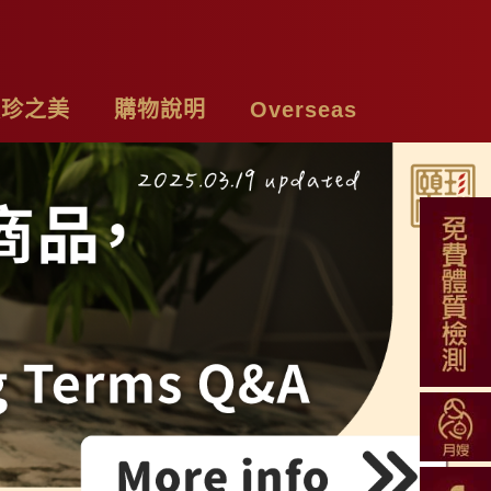
頤珍之美
購物說明
Overseas
牌故事
購物須知
Chicken Essence
絡我們
付款方式
Tea Bags
私權聲明
配送方式
Soup Blend
常見問題
Functional Herbal Tea
退換貨說明