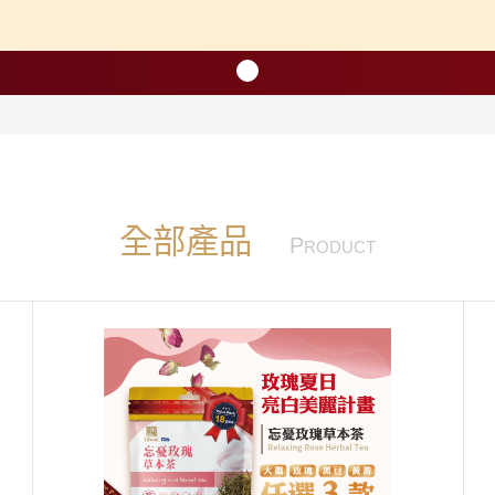
長系列
銀髮粥品系列
邊商品
全部產品
P
RODUCT
】滴雞精、30日坐月子調養套組