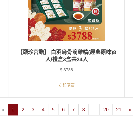
【頤珍宮膳】 白羽烏骨滴雞精(經典原味)8
入/禮盒3盒共24入
$ 3788
立即購買
«
1
2
3
4
5
6
7
8
...
20
21
»