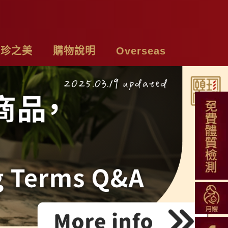
頤珍之美
購物說明
Overseas
牌故事
購物須知
Chicken Essence
絡我們
付款方式
Tea Bags
私權聲明
配送方式
Soup Blend
常見問題
Functional Herbal Tea
退換貨說明