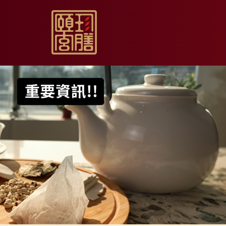
【限時促銷】玫瑰夏日
【居家月子DIY】坐月
【日常飲用】東方草本
【家庭食養】漢方藥膳
【伴手送禮】烏骨滴雞
【無禮盒自用】烏骨滴