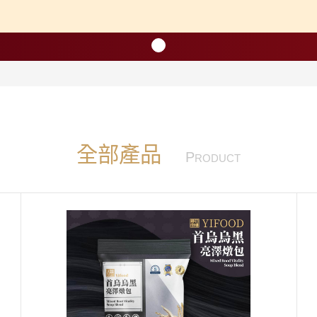
長系列
銀髮粥品系列
邊商品
全部產品
P
RODUCT
】滴雞精、30日坐月子調養套組