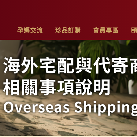
孕媽交流
珍品訂購
會員專區
亮麗計畫
最新消息
基本資料
品
子料理食材套組
專欄作家
購物車
聯
茶系列
影片分享
我的訂單
隱
燉包系列
精禮盒
雞精家庭號