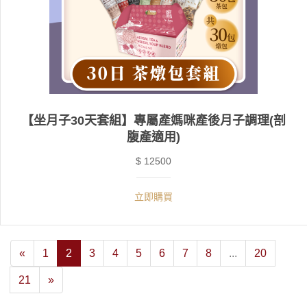
【坐月子30天套組】專屬產媽咪產後月子調理(剖
腹產適用)
$ 12500
立即購買
«
1
2
3
4
5
6
7
8
...
20
21
»