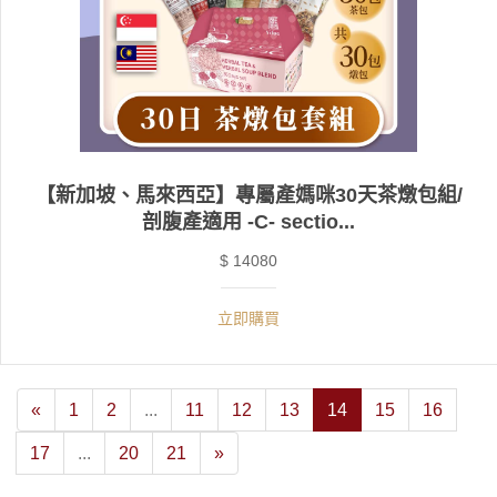
【新加坡、馬來西亞】專屬產媽咪30天茶燉包組/
剖腹產適用 -C- sectio...
$ 14080
立即購買
«
1
2
...
11
12
13
14
15
16
17
...
20
21
»