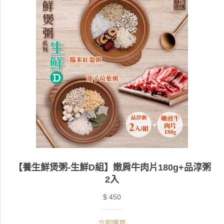
【養生鮮煲粥-生鮮D組】嫩肩牛肉片180g+品淳粥
2入
$ 450
立即購買