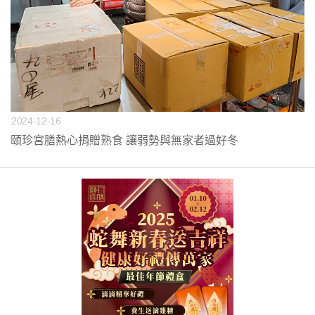
2024-12-16
頤珍宮膳熱心捐贈熟食 讓弱勢與無家者過好冬