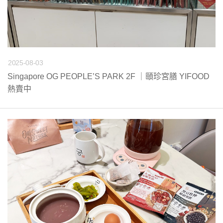
2025-08-03
Singapore OG PEOPLE’S PARK 2F ｜頤珍宮膳 YIFOOD
熱賣中