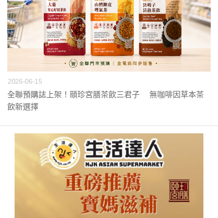
2026-06-15
全聯預購誌上架！頤珍宮膳茶飲三君子 無咖啡因草本茶
飲新選擇