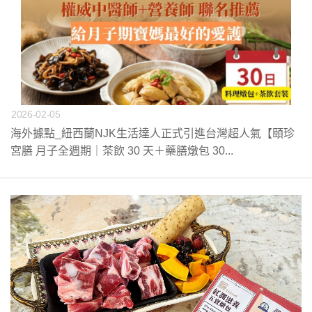
2026-02-05
海外據點_紐西蘭NJK生活達人正式引進台灣超人氣【頤珍
宮膳 月子全週期｜茶飲 30 天＋藥膳燉包 30...