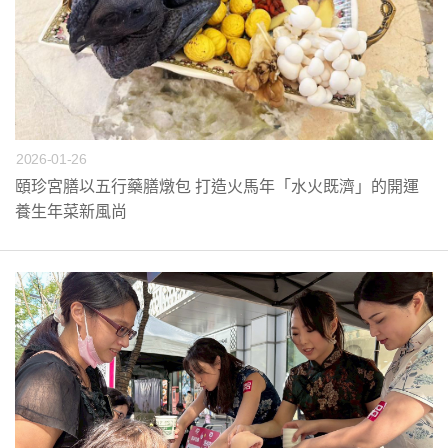
2026-01-26
頤珍宮膳以五行藥膳燉包 打造火馬年「水火既濟」的開運
養生年菜新風尚